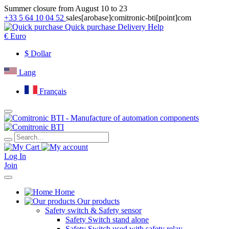
Summer closure from August 10 to 23
+33 5 64 10 04 52
sales[arobase]comitronic-bti[point]com
Quick purchase
Delivery
Help
€
Euro
$
Dollar
Lang
Français
Log In
Join
Home
Our products
Safety switch & Safety sensor
Safety Switch stand alone
Safety Switch used with safety relay