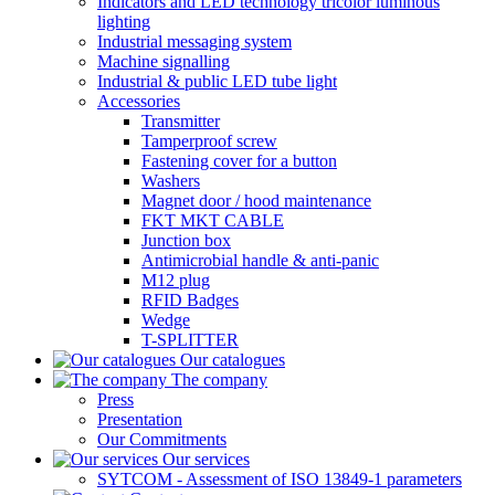
Indicators and LED technology tricolor luminous
lighting
Industrial messaging system
Machine signalling
Industrial & public LED tube light
Accessories
Transmitter
Tamperproof screw
Fastening cover for a button
Washers
Magnet door / hood maintenance
FKT MKT CABLE
Junction box
Antimicrobial handle & anti-panic
M12 plug
RFID Badges
Wedge
T-SPLITTER
Our catalogues
The company
Press
Presentation
Our Commitments
Our services
SYTCOM - Assessment of ISO 13849-1 parameters