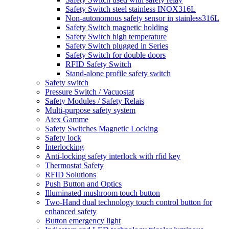
Safety Switch steel stainless INOX316L
Non-autonomous safety sensor in stainless316L
Safety Switch magnetic holding
Safety Switch high temperature
Safety Switch plugged in Series
Safety Switch for double doors
RFID Safety Switch
Stand-alone profile safety switch
Safety switch
Pressure Switch / Vacuostat
Safety Modules / Safety Relais
Multi-purpose safety system
Atex Gamme
Safety Switches Magnetic Locking
Safety lock
Interlocking
Anti-locking safety interlock with rfid key
Thermostat Safety
RFID Solutions
Push Button and Optics
Illuminated mushroom touch button
Two-Hand dual technology touch control button for
enhanced safety
Button emergency light