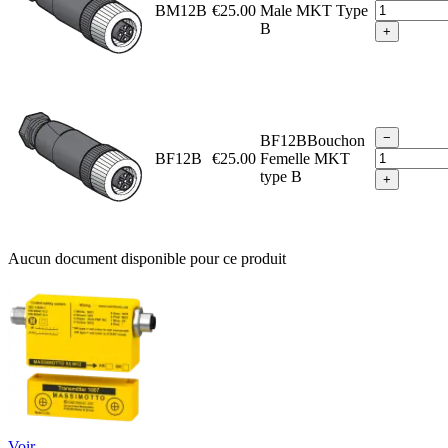
BM12B
€25.00
Male MKT Type
B
+
−
BF12BBouchon
BF12B
€25.00
Femelle MKT
type B
+
Aucun document disponible pour ce produit
Voir